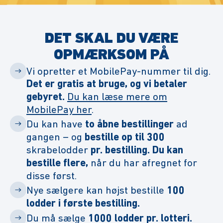
DET SKAL DU VÆRE
OPMÆRKSOM PÅ
Vi opretter et MobilePay-nummer til dig.
Det er gratis at bruge, og vi betaler
gebyret.
Du kan læse mere om
MobilePay her
.
Du kan have
to åbne bestillinger
ad
gangen – og
bestille op til 300
skrabelodder
pr. bestilling. Du kan
bestille flere,
når du har afregnet for
disse først.
Nye sælgere kan højst bestille
100
lodder i første bestilling.
Du må sælge
1000 lodder pr. lotteri.