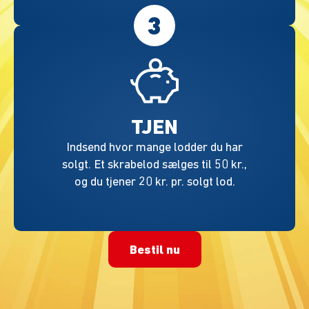
3
TJEN
Indsend hvor mange lodder du har
solgt. Et skrabelod sælges til 50 kr.,
og du tjener 20 kr. pr. solgt lod.
Bestil nu