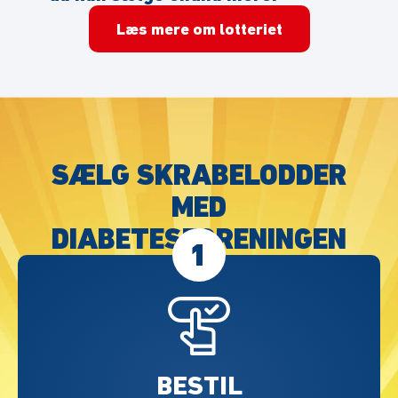
Læs mere om lotteriet
SÆLG SKRABELODDER
MED
DIABETESFORENINGEN
1
BESTIL